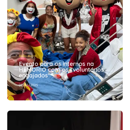
engajados”
02/02/2025
Ação social
Evento para os internos na
HEMORIO com os “voluntários
engajados”
02/02/2025