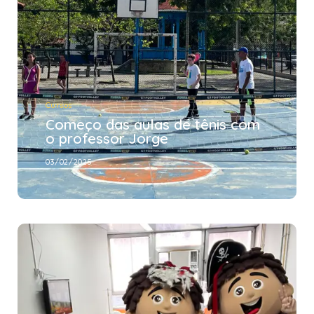
Cursos
Começo das aulas de tênis com
o professor Jorge
03/02/2025
Ação social
Evento para os internos na
HEMORIO com os “voluntários