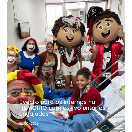
Ação social
Evento para os internos na
HEMORIO com os “voluntários
engajados”
02/02/2025
Ação social
Evento para os internos na
HEMORIO com os “voluntários
engajados”
02/02/2025