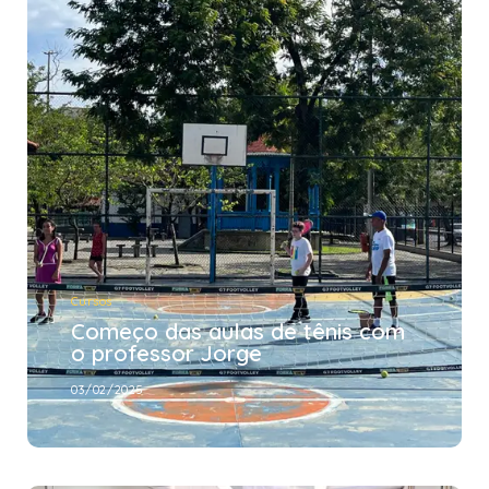
Cursos
Começo das aulas de tênis com
o professor Jorge
03/02/2025
Cursos
Começo das aulas de tênis com
o professor Jorge
03/02/2025