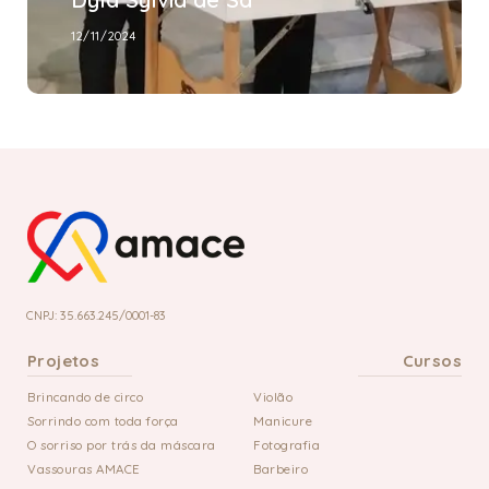
12/11/2024
CNPJ: 35.663.245/0001-83
Projetos
Cursos
Brincando de circo
Violão
Sorrindo com toda força
Manicure
O sorriso por trás da máscara
Fotografia
Vassouras AMACE
Barbeiro