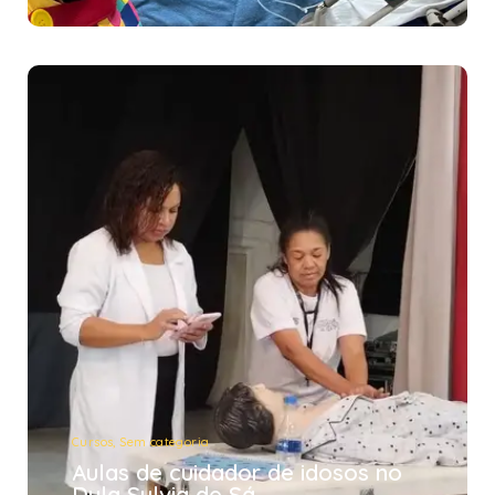
Cursos
,
Sem categoria
Aulas de cuidador de idosos no
Dyla Sylvia de Sá
12/11/2024
Cursos
,
Sem categoria
Aulas de cuidador de idosos no
Dyla Sylvia de Sá