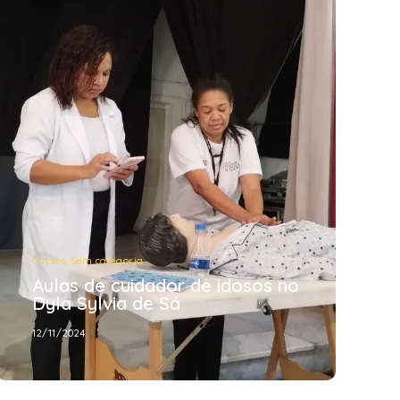
Cursos
,
Sem categoria
Aulas de cuidador de idosos no
Dyla Sylvia de Sá
12/11/2024
Cursos
,
Sem categoria
Aulas de cuidador de idosos no
Dyla Sylvia de Sá
12/11/2024