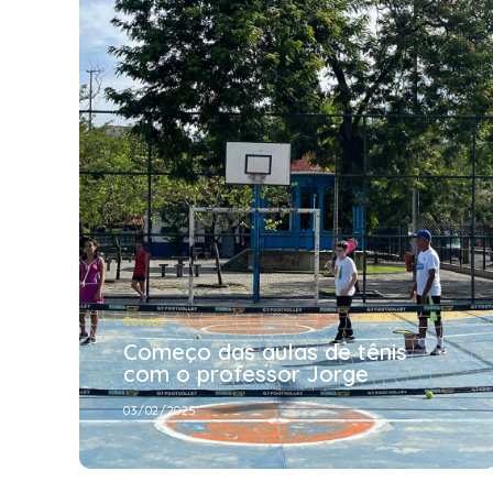
Cursos
Começo das aulas de tênis
com o professor Jorge
03/02/2025
Cursos
Começo das aulas de tênis
com o professor Jorge
03/02/2025