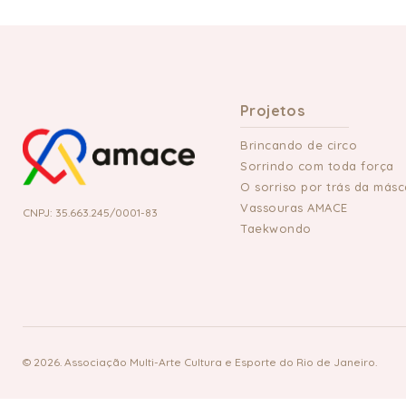
Projetos
Brincando de circo
Sorrindo com toda força
O sorriso por trás da másc
Vassouras AMACE
CNPJ: 35.663.245/0001-83
Taekwondo
© 2026. Associação Multi-Arte Cultura e Esporte do Rio de Janeiro.