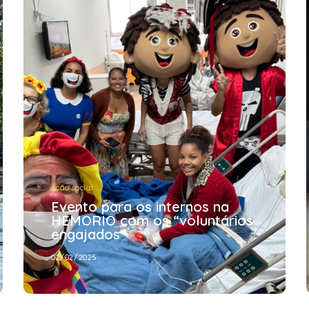
Ação social
Evento para os internos na
HEMORIO com os “voluntários
engajados”
02/02/2025
Ação social
Evento para os internos na
HEMORIO com os “voluntários
engajados”
02/02/2025